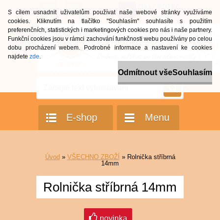
0 ks / 0,00 Kč
S cílem usnadnit uživatelům používat naše webové stránky využíváme
(0,00 Eur)
cookies. Kliknutím na tlačítko "Souhlasím" souhlasíte s použitím
preferenčních, statistických i marketingových cookies pro nás i naše partnery.
Funkční cookies jsou v rámci zachování funkčnosti webu používány po celou
dobu procházení webem. Podrobné informace a nastavení ke cookies
najdete
zde
.
Odmítnout vše
Souhlasím
E-shop
Menu
Úvod
»
VŠECHNO ZBOŽÍ
»
Rolnička stříbrná
14mm
Rolnička stříbrná 14mm
novinka