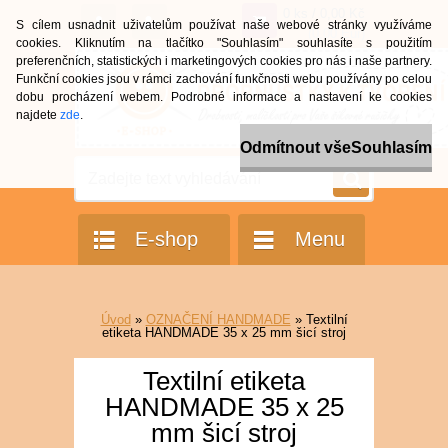
0 ks / 0,00 Kč
S cílem usnadnit uživatelům používat naše webové stránky využíváme
(0,00 Eur)
cookies. Kliknutím na tlačítko "Souhlasím" souhlasíte s použitím
preferenčních, statistických i marketingových cookies pro nás i naše partnery.
Funkční cookies jsou v rámci zachování funkčnosti webu používány po celou
dobu procházení webem. Podrobné informace a nastavení ke cookies
najdete
zde
.
Odmítnout vše
Souhlasím
E-shop
Menu
Úvod
»
OZNAČENÍ HANDMADE
»
Textilní
etiketa HANDMADE 35 x 25 mm šicí stroj
Textilní etiketa
HANDMADE 35 x 25
mm šicí stroj