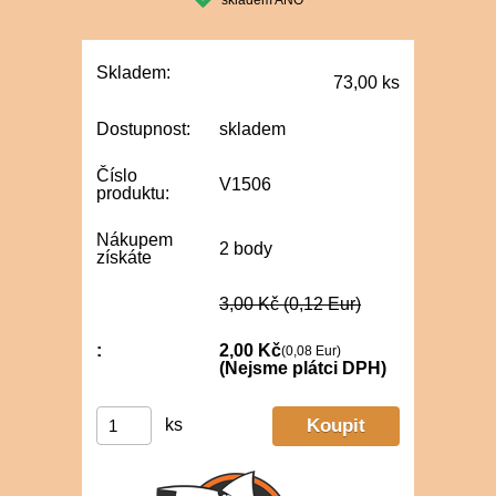
skladem ANO
Skladem:
73,00 ks
Dostupnost:
skladem
Číslo
V1506
produktu:
Nákupem
2 body
získáte
3,00 Kč
(0,12 Eur)
:
2,00 Kč
(0,08 Eur)
(Nejsme plátci DPH)
ks