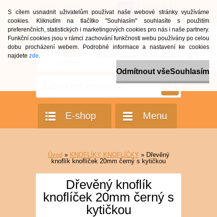
0 ks / 0,00 Kč
S cílem usnadnit uživatelům používat naše webové stránky využíváme
(0,00 Eur)
cookies. Kliknutím na tlačítko "Souhlasím" souhlasíte s použitím
preferenčních, statistických i marketingových cookies pro nás i naše partnery.
Funkční cookies jsou v rámci zachování funkčnosti webu používány po celou
dobu procházení webem. Podrobné informace a nastavení ke cookies
najdete
zde
.
Odmítnout vše
Souhlasím
E-shop
Menu
Úvod
»
KNOFLÍKY KNOFLÍČKY
»
Dřevěný
knoflík knoflíček 20mm černý s kytičkou
Dřevěný knoflík
knoflíček 20mm černý s
kytičkou